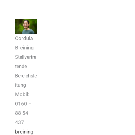
Cordula
Breining
Stellvertre
tende
Bereichsle
itung
Mobil:
0160 –
88 54
437
breining