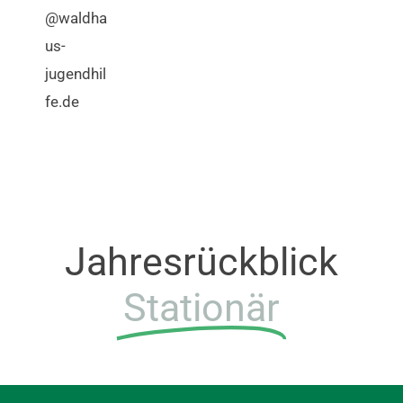
@waldha
us-
jugendhil
fe.de
Jahresrückblick
Stationär