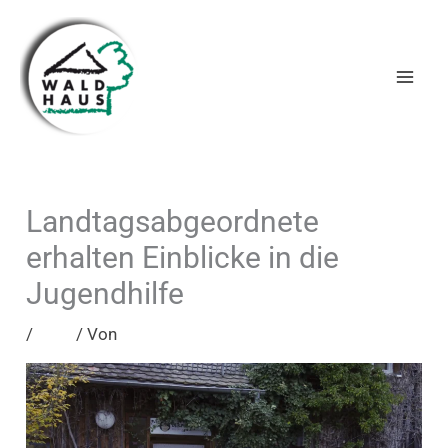
Zum
Inhalt
springen
Landtagsabgeordnete
erhalten Einblicke in die
Jugendhilfe
/
Blog
/ Von
admin