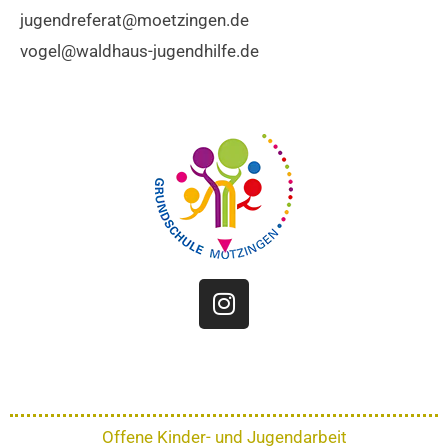
jugendreferat@moetzingen.de
vogel@waldhaus-jugendhilfe.de
I
n
s
t
a
g
r
Offene Kinder- und Jugendarbeit