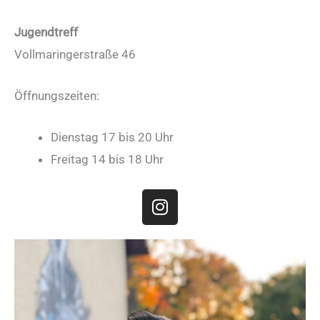
a
m
Jugendtreff
Vollmaringerstraße 46
Öffnungszeiten:
Dienstag 17 bis 20 Uhr
Freitag 14 bis 18 Uhr
I
n
s
t
a
g
r