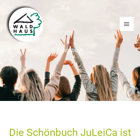
Zum
Inhalt
springen
Schönbuch
Die Schönbuch JuLeiCa ist