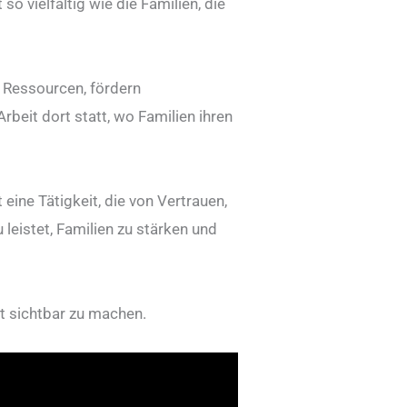
o vielfältig wie die Familien, die
e Ressourcen, fördern
rbeit dort statt, wo Familien ihren
 eine Tätigkeit, die von Vertrauen,
 leistet, Familien zu stärken und
it sichtbar zu machen.