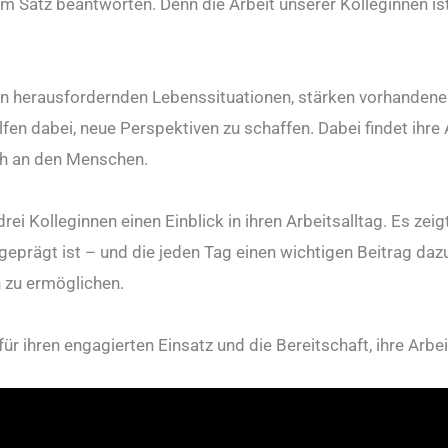
m Satz beantworten. Denn die Arbeit unserer Kolleginnen ist s
r in herausfordernden Lebenssituationen, stärken vorhanden
n dabei, neue Perspektiven zu schaffen. Dabei findet ihre A
nah an den Menschen.
i Kolleginnen einen Einblick in ihren Arbeitsalltag. Es zeigt
eprägt ist – und die jeden Tag einen wichtigen Beitrag dazu
 zu ermöglichen.
ür ihren engagierten Einsatz und die Bereitschaft, ihre Arbe