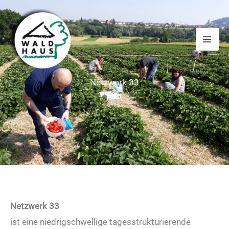
Zum
Inhalt
springen
Netzwerk 33
Netzwerk 33
ist eine niedrigschwellige tagesstrukturierende